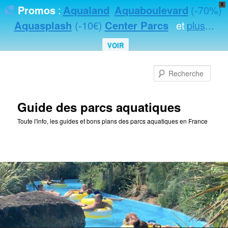
X
Aqualand
Aquaboulevard
(-70%)
Promos
:
Aquasplash
(-10€)
Center Parcs
plus
...
et
VOIR
Rec
Guide des parcs aquatiques
Toute l'info, les guides et bons plans des parcs aquatiques en France