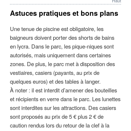
Haut
km), Narbonne (60 km), Sète (25 km),
Astuces pratiques et bons plans
Montpellier (70 km), La Grande-Motte
(environ 80 km), Nîmes (120 km) et Arles
Une tenue de piscine est obligatoire, les
(140 km).
baigneurs doivent porter des shorts de bains
en lycra. Dans le parc, les pique-niques sont
Pour se garer
: un parking municipal
autorisés, mais uniquement dans certaines
(payant) situé en face du parc est utilisable
zones. De plus, le parc met à disposition des
pour garer les autos des visiteurs.
vestiaires, casiers (payants, au prix de
quelques euros) et des tables à langer.
Téléphone : 04.67.26.85.94
À noter : il est interdit d’amener des bouteilles
et récipients en verre dans le parc. Les lunettes
sont interdites sur les attractions. Des casiers
sont proposés au prix de 5 € plus 2 € de
caution rendus lors du retour de la clef à la