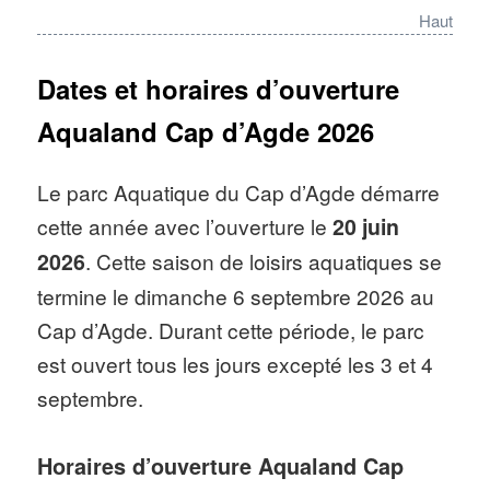
d’adrénaline comme le « Boomerang », le
Haut
« Tornado » ou encore le vertigineux
« Colorado » à dévaler à 3 sur une même
Dates et horaires d’ouverture
bouée. Quand à « The Wave » et son
Aqualand Cap d’Agde 2026
impressionnante remontée quasi verticale, il
attend les plus téméraires !
Le parc Aquatique du Cap d’Agde démarre
cette année avec l’ouverture le
20 juin
Nombre d’attractions
: Aqualand
2026
. Cette saison de loisirs aquatiques se
Cap d’Agde propose 14 activités
termine le dimanche 6 septembre 2026 au
nautiques, dont une piscine à vague
Cap d’Agde. Durant cette période, le parc
« Surf Beach », une piscine à bulle,
est ouvert tous les jours excepté les 3 et 4
la rivière rapide « Rapids » et la
septembre.
rivière lente « Congo River ». Pour
les plus petits, le parc nautique offre
Horaires d’ouverture Aqualand Cap