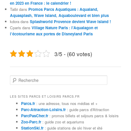
en 2023 en France : le calendrier !
Taibi
dans
Promos Parcs Aquatiques : Aqualand,
Aquasplash, Wave Island, Aquaboulevard et bien plus
kdora
dans
Splashworld Provence devient Wave Island !
Cparis
dans
Village Nature Paris : l’Aqualagon et
l’écotourisme aux portes de Disneyland Paris
3/5 - (60 votes)
R
e
c
h
LES SITES PARCS ET LOISIRS PARCS.FR
e
Parcs.fr
: une adresse, tous nos médias et +
r
Parc-Attraction-Loisirs.fr
: guide parcs d'Attraction
c
ParcPasCher.fr
: promos billets et séjours parcs & loisirs
h
Zoo-Parc.fr
: guide zoo et aquariums
e
StationSki.fr
: guide stations de ski hiver et été