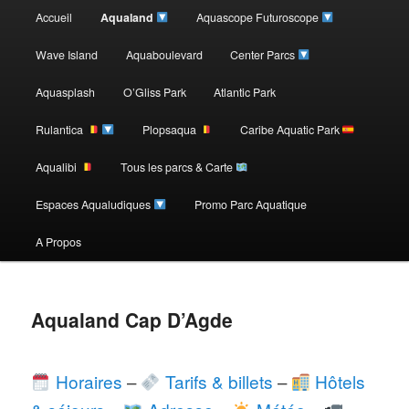
Menu
Accueil
Aqualand
Aquascope Futuroscope
Aller
principal
Wave Island
Aquaboulevard
Center Parcs
au
Aquasplash
O’Gliss Park
Atlantic Park
contenu
Rulantica
Plopsaqua
Caribe Aquatic Park
Aqualibi
Tous les parcs & Carte
principal
Espaces Aqualudiques
Promo Parc Aquatique
A Propos
Aqualand Cap D’Agde
Horaires
–
Tarifs & billets
–
Hôtels