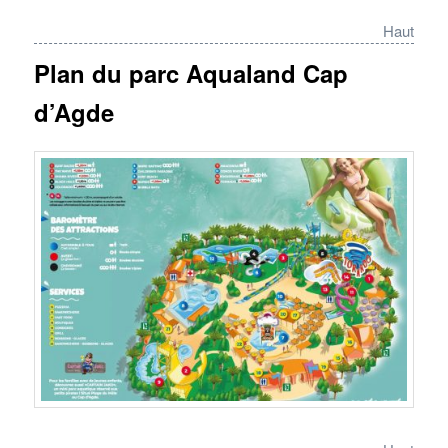
d’Agde, suivre la direction
Haut
« Plage Richelieu-Iles des
Plan du parc Aqualand Cap
Loisirs ».
en bus, prendre le Réseau
d’Agde
CAP BUS, ligne 3 et
descendre à l’arrêt « Les
Tenilles ».
Coordonnées GPS :
coordonnées GPS :
43,280075-3,497503
Villes à proximité
: ce parc nautique
proche de la ville d’Agde dans le sud de la
France est aussi à proximité de Béziers (30