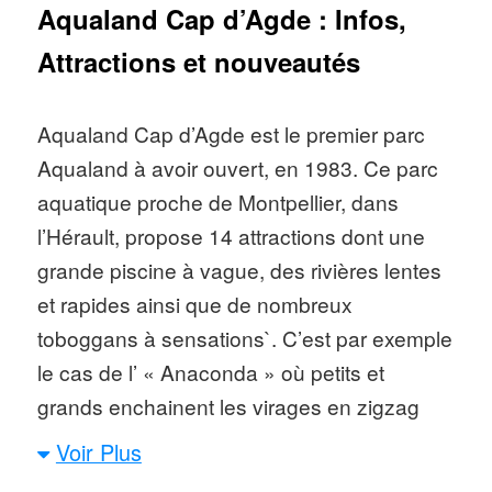
Aqualand Cap d’Agde : Infos,
Attractions et nouveautés
Aqualand Cap d’Agde est le premier parc
Aqualand à avoir ouvert, en 1983. Ce parc
aquatique proche de Montpellier, dans
l’Hérault, propose 14 attractions dont une
grande piscine à vague, des rivières lentes
et rapides ainsi que de nombreux
toboggans à sensations`. C’est par exemple
le cas de l’ « Anaconda » où petits et
grands enchainent les virages en zigzag
tout au long de la descente sans oubler des
Voir Plus
toboggans plus vertigineux offrant un max