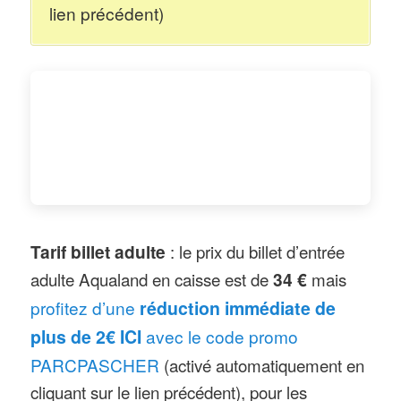
permet aux amateurs de sensations
lien précédent)
fortes de descendre sur une pente à
pic à trois sur une même bouée,
dans « The Wave », deux personnes
assises sur une bouée vont monter
et descendre une aile géante tout un
prfitant d’un effet d’apesanteur
impressionnant, tandis que dans le
« Black Hole », la descente se fait
Tarif billet adulte
: le prix du billet d’entrée
dans le noir complet.
adulte Aqualand en caisse est de
34 €
mais
Limites d’âge ou de taille
: pour
profitez d’une
réduction immédiate de
accéder aux toboggans à eau, les
plus de 2€ ICI
avec le code promo
limites de tailles minimales vont de
PARCPASCHER
(activé automatiquement en
1m10 ou 1m20 à 1m40 pour le
cliquant sur le lien précédent), pour les