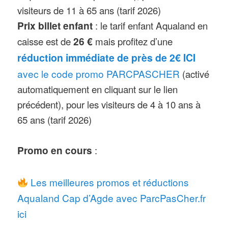
« Colorado ». Pour aller glisser sur
visiteurs de 11 à 65 ans (tarif 2026)
« The Wave » ou dans le « Black
Prix billet enfant
: le tarif enfant Aqualand en
Hole » un enfant doit mesurer plus
caisse est de
26 €
mais profitez d’une
de 1m10. Pour accéder aux « Surf
réduction immédiate de près de 2€ ICI
Racer », « Rapids », au
avec le code promo PARCPASCHER
(activé
« Boomerang » et au « Tornado » les
automatiquement en cliquant sur le lien
visiteurs doivent mesurer plus de
précédent), pour les visiteurs de 4 à 10 ans à
1m20. Il n’y a pas de taille minimum
65 ans (tarif 2026)
pour les piscines, la rivière lente
Promo en cours
:
« Congo River », ainsi que les
toboggans « Rapid Rafting » et
Les meilleures promos et réductions
l »Anaconda ».
Aqualand Cap d’Agde avec ParcPasCher.fr
ici