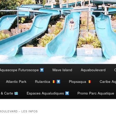
Aquascope Futuroscope
Wave Island
Aquaboulevard
C
Atlantic Park
Rulantica
Plopsaqua
Caribe Aq
s & Carte
Espaces Aqualudiques
Promo Parc Aquatique
BOULEVARD – LES INFOS