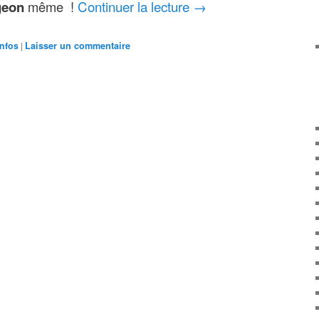
Continuer la lecture
→
geon
même !
infos
|
Laisser un commentaire