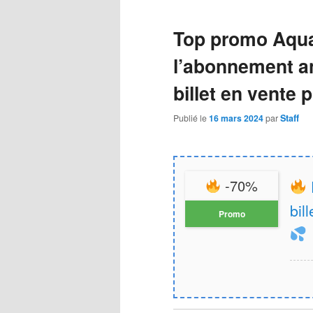
principal
secondaire
Top promo Aqua
l’abonnement an
billet en vente p
Publié le
16 mars 2024
par
Staff
-70%
bil
Promo