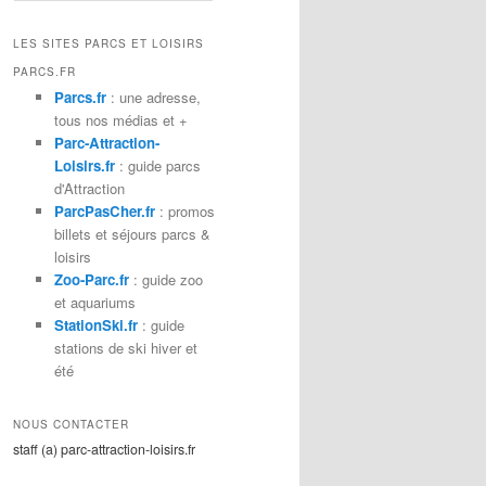
c
h
LES SITES PARCS ET LOISIRS
e
PARCS.FR
r
Parcs.fr
: une adresse,
c
tous nos médias et +
h
Parc-Attraction-
e
Loisirs.fr
: guide parcs
d'Attraction
ParcPasCher.fr
: promos
billets et séjours parcs &
loisirs
Zoo-Parc.fr
: guide zoo
et aquariums
StationSki.fr
: guide
stations de ski hiver et
été
NOUS CONTACTER
staff (a) parc-attraction-loisirs.fr