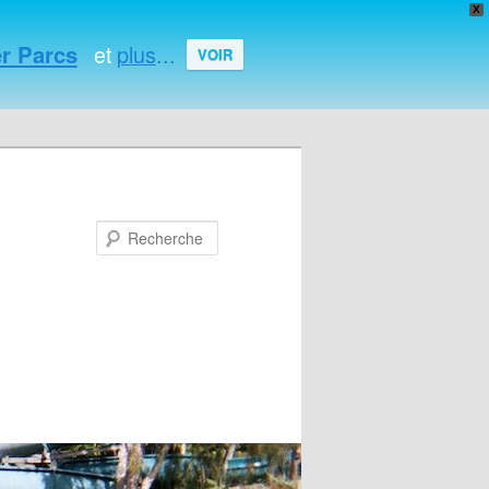
X
r Parcs
plus
...
et
VOIR
Recherche