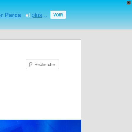
X
r Parcs
plus
...
et
VOIR
Recherche