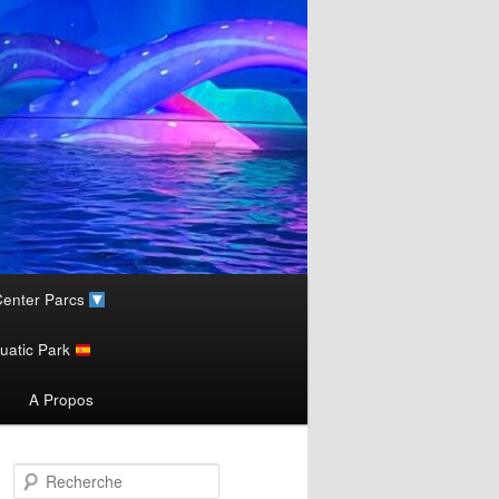
enter Parcs
uatic Park
A Propos
R
e