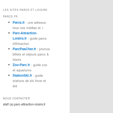
c
h
LES SITES PARCS ET LOISIRS
e
PARCS.FR
r
Parcs.fr
: une adresse,
c
tous nos médias et +
h
Parc-Attraction-
e
Loisirs.fr
: guide parcs
d'Attraction
ParcPasCher.fr
: promos
billets et séjours parcs &
loisirs
Zoo-Parc.fr
: guide zoo
et aquariums
StationSki.fr
: guide
stations de ski hiver et
été
NOUS CONTACTER
staff (a) parc-attraction-loisirs.fr