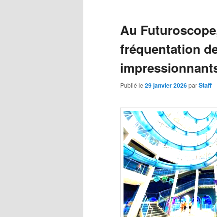
principal
des
articles
Au Futuroscope, 
fréquentation d
impressionnant
Publié le
29 janvier 2026
par
Staff