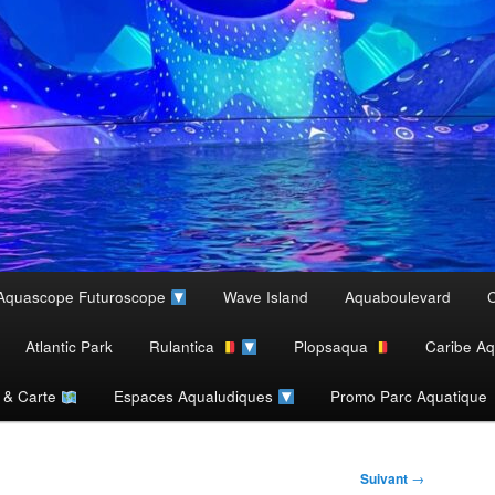
Aquascope Futuroscope
Wave Island
Aquaboulevard
C
Atlantic Park
Rulantica
Plopsaqua
Caribe Aq
s & Carte
Espaces Aqualudiques
Promo Parc Aquatique
Suivant
→