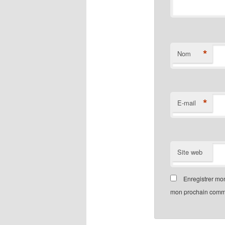
*
Nom
*
E-mail
Site web
Enregistrer mo
mon prochain comm