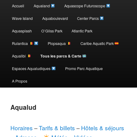
Menu
Accueil
Aqualand
Aquascope Futuroscope
Aller
principal
Wave Island
Aquaboulevard
Center Parcs
au
Aquasplash
O’Gliss Park
Atlantic Park
contenu
Rulantica
Plopsaqua
Caribe Aquatic Park
Aqualibi
Tous les parcs & Carte
principal
Espaces Aqualudiques
Promo Parc Aquatique
A Propos
Aqualud
Horaires
–
Tarifs & billets
–
Hôtels & séjours