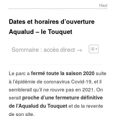
enfants.
Haut
Nombre d’attractions
: 15 activités
Dates et horaires d’ouverture
nautiques, dont 9 en intérieur et 7 en
Aqualud – le Touquet
extérieur avec des attractions
adaptées aux petits, aux familles,
Sommaire : accès direct →
mais aussi aux plus téméraires, car
les toboggans et jeux d’eau ont
différents niveaux de difficulté.
Le parc a
fermé toute la saison 2020
suite
A ne pas manquer
: le toboggan
à l’épidémie de coronavirus Covid-19, et il
« Black Hole » dans lequel les
semblerait qu’il ne rouvre pas en 2021. On
baigneurs descendent dans une
serait
proche d’une fermeture définitive
bouée deux places dans l’obscurité
de l’Aqualud du Touquet
et de la revente
totale, le « Twister » où lancé dans
de son site.