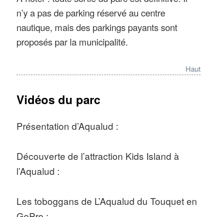
kilomètres d’Arras.
n’y a pas de parking réservé au centre
nautique, mais des parkings payants sont
Téléphone : +33 (0) 825 747 507
proposés par la municipalité.
Haut
Vidéos du parc
Présentation d’Aqualud :
Découverte de l’attraction Kids Island à
l’Aqualud :
Les toboggans de L’Aqualud du Touquet en
GoPro :