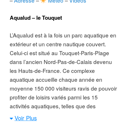
–
Adresse
–
Météo
–
Vidéos
Aqualud – le Touquet
L’Aqualud est à la fois un parc aquatique en
extérieur et un centre nautique couvert.
Celui-ci est situé au Touquet-Paris-Plage
dans l’ancien Nord-Pas-de-Calais devenu
les Hauts-de-France. Ce complexe
aquatique accueille chaque année en
moyenne 150 000 visiteurs ravis de pouvoir
profiter de loisirs variés parmi les 15
activités aquatiques, telles que des
toboggans, une rivière rapide ainsi que des
Voir Plus
spas, des jacuzzis et des aires de jeux pour