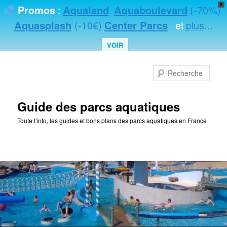
X
Aqualand
Aquaboulevard
(-70%)
Promos
:
Aquasplash
(-10€)
Center Parcs
plus
...
et
VOIR
Rec
Guide des parcs aquatiques
Toute l'info, les guides et bons plans des parcs aquatiques en France