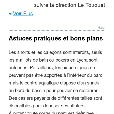
suivre la direction Le Touquet
en train : s’arrêter à Gare
Voir Plus
d’Etaples-Le Touquet puis
Haut
rejoindre le parc par la ligne
Astuces pratiques et bons plans
de bus 513. S’arrêter aux
arrêts « Thalasso » ou
Les shorts et les caleçons sont interdits, seuls
« Blanche Neige »
les maillots de bain ou boxers en Lycra sont
50°31’32.4″N 1°34’53.6″E
autorisés. Par ailleurs, les pique-niques ne
peuvent pas être apportés à l’intérieur du parc,
Villes à proximité
: le parc aquatique se
mais le centre aquatique dispose d’un snack
situe dans les Hauts-de-France, à 17 km de
au bord du bassin pour pouvoir se restaurer.
Berck, 18 km de Montreuil, à 50 km de
Des casiers payants de différentes tailles sont
Boulogne-sur-Mer, à 60 km d’Abbeville, à
disponibles pour déposer ses affaires.
70 km de Calais et à une centaine de
A noter : toute sortie du parc est définitive. Il