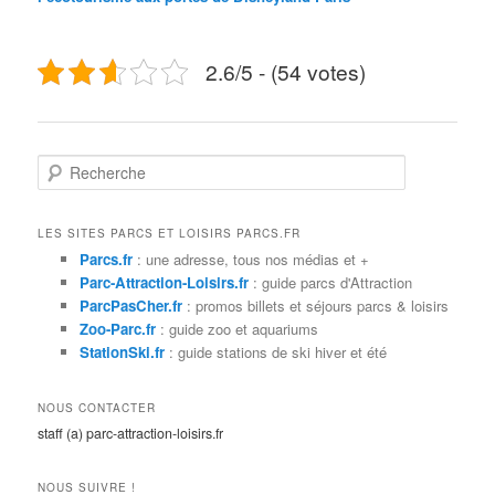
2.6/5 - (54 votes)
R
e
c
h
LES SITES PARCS ET LOISIRS PARCS.FR
e
Parcs.fr
: une adresse, tous nos médias et +
r
Parc-Attraction-Loisirs.fr
: guide parcs d'Attraction
c
ParcPasCher.fr
: promos billets et séjours parcs & loisirs
h
Zoo-Parc.fr
: guide zoo et aquariums
e
StationSki.fr
: guide stations de ski hiver et été
NOUS CONTACTER
staff (a) parc-attraction-loisirs.fr
NOUS SUIVRE !