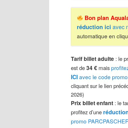
Bon plan Aqual
réduction ici
avec 
automatique en cliqua
Tarif billet adulte
: le p
est de
34 €
mais
profit
ICI
avec le code pro
cliquant sur le lien précé
2026)
Prix billet enfant
: le t
profitez d’une
réduction
promo PARCPASCHE