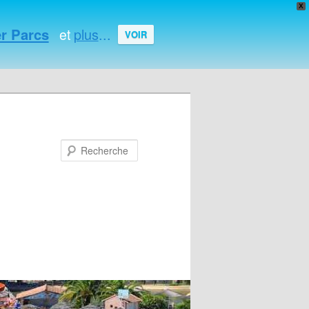
X
r Parcs
plus
...
et
VOIR
Recherche