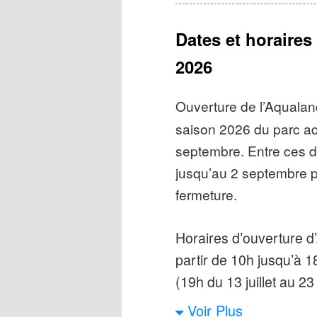
et différentes piscines
Dates et horaires
Nombre d’attra
2026
propose 19 attrac
« sensations », 
Ouverture de l’Aqualan
À ne pas manq
saison 2026 du parc aq
meilleurs tobogg
septembre. Entre ces de
que le toboggan 
jusqu’au 2 septembre p
meilleur tobogg
fermeture.
aux baigneurs le
Horaires d’ouverture d’
tube qui débouch
partir de 10h jusqu’à 1
sur une pente fo
(19h du 13 juillet au 23
évoquant une pea
glissades remarq
Voir Plus