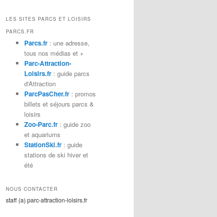
c
h
LES SITES PARCS ET LOISIRS
e
PARCS.FR
r
Parcs.fr
: une adresse,
c
tous nos médias et +
h
Parc-Attraction-
e
Loisirs.fr
: guide parcs
d'Attraction
ParcPasCher.fr
: promos
billets et séjours parcs &
loisirs
Zoo-Parc.fr
: guide zoo
et aquariums
StationSki.fr
: guide
stations de ski hiver et
été
NOUS CONTACTER
staff (a) parc-attraction-loisirs.fr