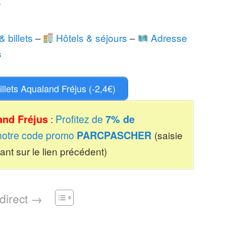
s
& billets
–
Hôtels & séjours
–
Adresse
s
llets Aqualand Fréjus (-2,4€)
and Fréjus
:
Profitez de
7% de
notre code promo
PARCPASCHER
(saisie
nt sur le lien précédent)
direct →