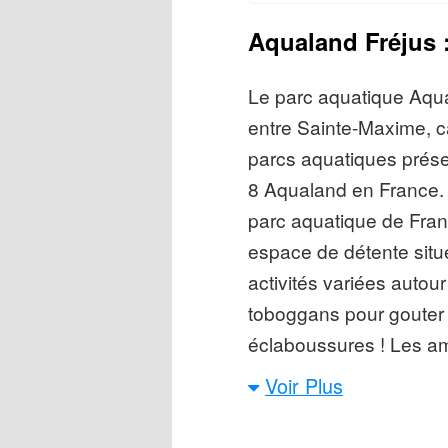
Aqualand Fréjus :
Le parc aquatique Aqual
entre Sainte-Maxime, ca
parcs aquatiques prése
8 Aqualand en France. 
parc aquatique de Fran
espace de détente situ
activités variées autour
toboggans pour gouter à
éclaboussures ! Les a
notamment le « King Co
Voir Plus
bouée dévalent une pen
dispose aussi d’espaces