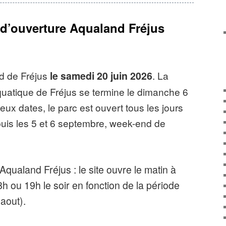
 à bulles ou à vagues.
 d’ouverture Aqualand Fréjus
ctions
: Le parc Aqualand de Fréjus
tions classées en trois categories
« Enfants » ou « Familles »
d de Fréjus
le samedi 20 juin 2026
. La
uer
: pour ceux qui sont à la recherche des
uatique de Fréjus se termine le dimanche 6
ans du parc aquatique de Fréjus, sachez
ux dates, le parc est ouvert tous les jours
à sensation «
King Cobra
» a été élu
uis les 5 et 6 septembre, week-end de
an aquatique en 2013. Ce toboggan propose
s plus courageux de descendre dans un
Aqualand Fréjus : le site ouvre le matin à
e à l’air libre pour monter puis redescendre
8h ou 19h le soir en fonction de la période
rtement inclinée, tout cela dans un décor
 aout).
u de serpent. Autres attractions et
uables : le «
Black Hole
« , toboggan dans