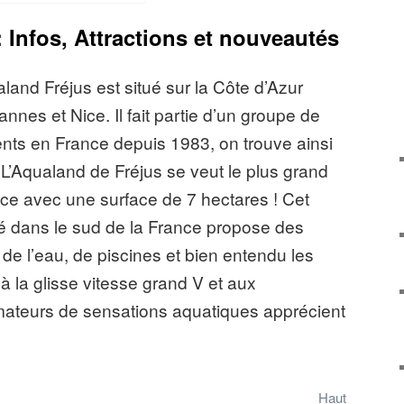
 Infos, Attractions et nouveautés
and Fréjus est situé sur la Côte d’Azur
nnes et Nice. Il fait partie d’un groupe de
nts en France depuis 1983, on trouve ainsi
L’Aqualand de Fréjus se veut le plus grand
ce avec une surface de 7 hectares ! Cet
é dans le sud de la France propose des
 de l’eau, de piscines et bien entendu les
 la glisse vitesse grand V et aux
mateurs de sensations aquatiques apprécient
bra » sur lequel les baigneurs sur une
te de 8 mètres inclinée à 50°. Le parc
 pour les plus petits avec le « Kidzworld »
Haut