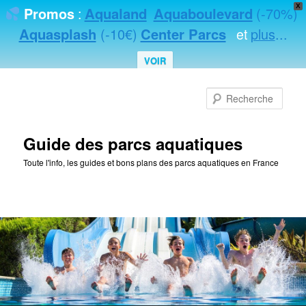
X
Aqualand
Aquaboulevard
(-70%)
Promos
:
Aquasplash
(-10€)
Center Parcs
plus
...
et
VOIR
Rec
Guide des parcs aquatiques
Toute l'info, les guides et bons plans des parcs aquatiques en France