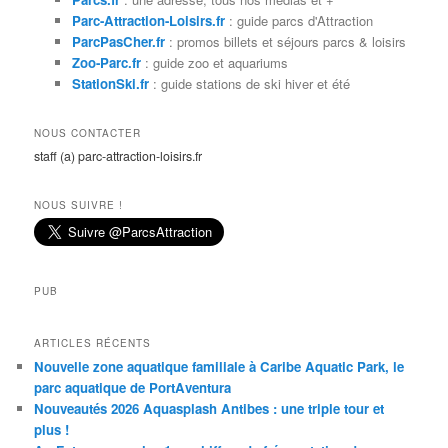
r
Parc-Attraction-Loisirs.fr
: guide parcs d'Attraction
c
ParcPasCher.fr
: promos billets et séjours parcs & loisirs
h
Zoo-Parc.fr
: guide zoo et aquariums
e
StationSki.fr
: guide stations de ski hiver et été
NOUS CONTACTER
staff (a) parc-attraction-loisirs.fr
NOUS SUIVRE !
PUB
ARTICLES RÉCENTS
Nouvelle zone aquatique familiale à Caribe Aquatic Park, le
parc aquatique de PortAventura
Nouveautés 2026 Aquasplash Antibes : une triple tour et
plus !