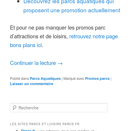
Découvrez les parcs aquatiques qui
proposent une promotion actuellement
Et pour ne pas manquer les promos parc
retrouvez notre page
d’attractions et de loisirs,
bons plans ici
.
Continuer la lecture
→
Publié dans
Parcs Aquatiques
|
Marqué avec
Promos parcs
|
Laisser un commentaire
R
e
c
h
LES SITES PARCS ET LOISIRS PARCS.FR
e
Parcs.fr
: une adresse, tous nos médias et +