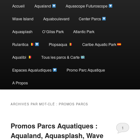
Menu
Accueil
Aqualand
Aquascope Futuroscope
Aller
Aller
principal
Wave Island
Aquaboulevard
Center Parcs
au
au
Aquasplash
O’Gliss Park
Atlantic Park
contenu
contenu
Rulantica
Plopsaqua
Caribe Aquatic Park
Aqualibi
Tous les parcs & Carte
principal
secondaire
Espaces Aqualudiques
Promo Parc Aquatique
A Propos
PROMOS PARCS
ARCHIVES PAR MOT-CLÉ :
Promos Parcs Aquatiques :
1
Aqualand, Aquasplash, Wave