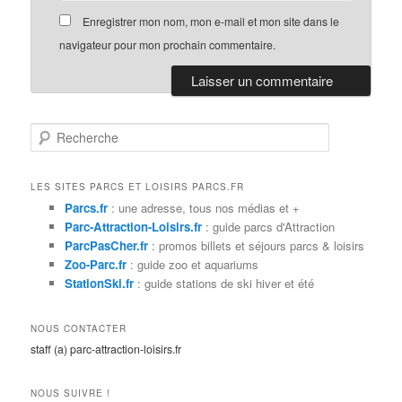
Enregistrer mon nom, mon e-mail et mon site dans le
navigateur pour mon prochain commentaire.
R
e
c
h
LES SITES PARCS ET LOISIRS PARCS.FR
e
Parcs.fr
: une adresse, tous nos médias et +
r
Parc-Attraction-Loisirs.fr
: guide parcs d'Attraction
c
ParcPasCher.fr
: promos billets et séjours parcs & loisirs
h
Zoo-Parc.fr
: guide zoo et aquariums
e
StationSki.fr
: guide stations de ski hiver et été
NOUS CONTACTER
staff (a) parc-attraction-loisirs.fr
NOUS SUIVRE !