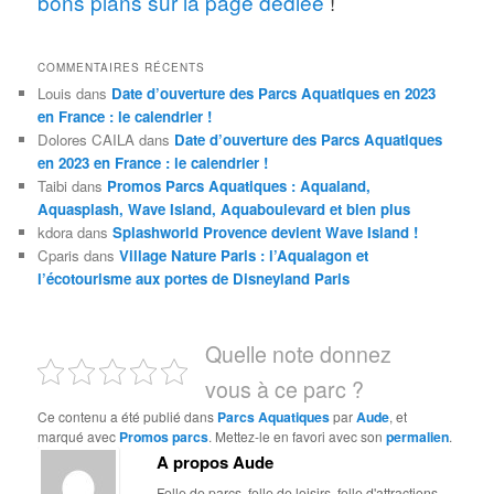
bons plans sur la page dédiée
!
COMMENTAIRES RÉCENTS
Louis
dans
Date d’ouverture des Parcs Aquatiques en 2023
en France : le calendrier !
Dolores CAILA
dans
Date d’ouverture des Parcs Aquatiques
en 2023 en France : le calendrier !
Taibi
dans
Promos Parcs Aquatiques : Aqualand,
Aquasplash, Wave Island, Aquaboulevard et bien plus
kdora
dans
Splashworld Provence devient Wave Island !
Cparis
dans
Village Nature Paris : l’Aqualagon et
l’écotourisme aux portes de Disneyland Paris
Quelle note donnez
vous à ce parc ?
Ce contenu a été publié dans
Parcs Aquatiques
par
Aude
, et
marqué avec
Promos parcs
. Mettez-le en favori avec son
permalien
.
A propos Aude
Folle de parcs, folle de loisirs, folle d'attractions