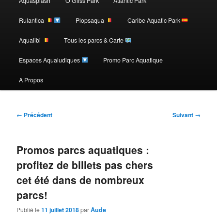
Aquasplash
O’Gliss Park
Atlantic Park
contenu
Rulantica
Plopsaqua
Caribe Aquatic Park
Aqualibi
Tous les parcs & Carte
principal
Espaces Aqualudiques
Promo Parc Aquatique
A Propos
Navigation
←
Précédent
Suivant
→
des
articles
Promos parcs aquatiques :
profitez de billets pas chers
cet été dans de nombreux
parcs!
Publié le
11 juillet 2018
par
Aude