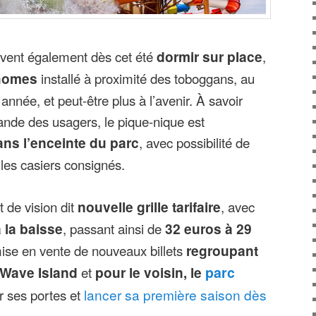
uvent également dès cet été
dormir sur place
,
homes
installé à proximité des toboggans, au
nnée, et peut-être plus à l’avenir. À savoir
ande des usagers, le pique-nique est
ns l’enceinte du parc
, avec possibilité de
 les casiers consignés.
 de vision dit
nouvelle grille tarifaire
, avec
à la baisse
, passant ainsi de
32 euros à 29
mise en vente de nouveaux billets
regroupant
 Wave Island
et
pour le voisin, le
parc
ir ses portes et
lancer sa première saison dès