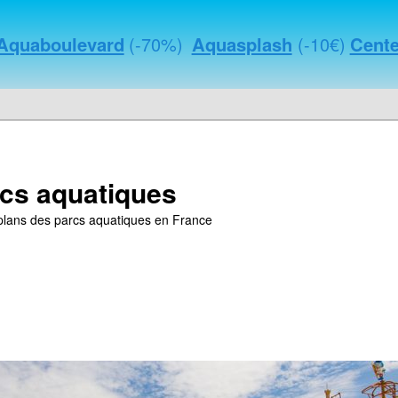
Aquaboulevard
(-70%)
Aquasplash
(-10€)
Cente
cs aquatiques
s plans des parcs aquatiques en France