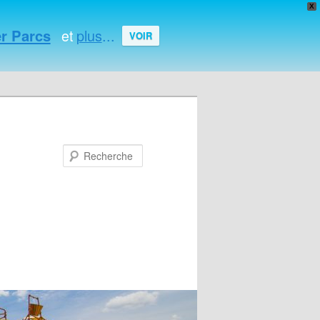
X
r Parcs
plus
...
et
VOIR
Recherche