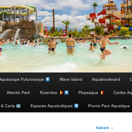
Aquascope Futuroscope
Wave Island
Aquaboulevard
C
Atlantic Park
Rulantica
Plopsaqua
Caribe Aq
s & Carte
Espaces Aqualudiques
Promo Parc Aquatique
Suivant
→