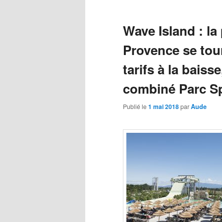
principal
des
articles
Wave Island : l
Provence se tour
tarifs à la baiss
combiné Parc S
Publié le
1 mai 2018
par
Aude