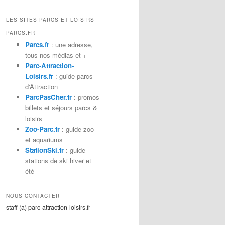
c
h
LES SITES PARCS ET LOISIRS
e
PARCS.FR
r
Parcs.fr
: une adresse,
c
tous nos médias et +
h
Parc-Attraction-
e
Loisirs.fr
: guide parcs
d'Attraction
ParcPasCher.fr
: promos
billets et séjours parcs &
loisirs
Zoo-Parc.fr
: guide zoo
et aquariums
StationSki.fr
: guide
stations de ski hiver et
été
NOUS CONTACTER
staff (a) parc-attraction-loisirs.fr