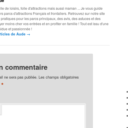
de
olle de loisirs, folle d'attractions mais aussi maman ... Je vous guide
rs parcs d'attractions Français et frontaliers. Retrouvez sur notre site
 pratiques pour les parcs principaux, des avis, des astuces et des
er moins cher vos entrées et en profiter en famille ! Tout est issu d'une
sidue et passionnée !
→
articles de Aude
un commentaire
il ne sera pas publiée.
Les champs obligatoires
*
c